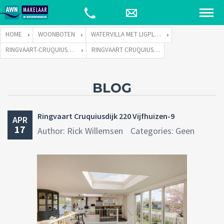
HOME
WOONBOTEN
WATERVILLA MET LIGPLAATS
RINGVAART-CRUQUIUSDIJK 220 TE 2141 EW VIJFHUIZEN
RINGVAART CRUQUIUSDIJK 220 VIJFHUIZEN-9
BLOG
Ringvaart Cruquiusdijk 220 Vijfhuizen-9
APR
17
Author: Rick Willemsen
Categories: Geen