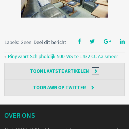
Labels: Geen
Deel dit bericht
«
Ringvaart Schipholdijk 500-WS te 1432 CC Aalsmeer
TOON
LAATSTE ARTIKELEN
TOON
AWN OP TWITTER
OVER ONS