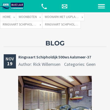
HOME
WOONBOTEN
WOONARK MET LIGPLAATS
RINGVAART SCHIPHOLDIJK 500-WS TE 1432 CC AALSMEER
RINGVAART SCHIPHOLDIJK 500WS AALSMEER-37
BLOG
Ringvaart Schipholdijk 500ws Aalsmeer-37
NOV
19
Author: Rick Willemsen
Categories: Geen