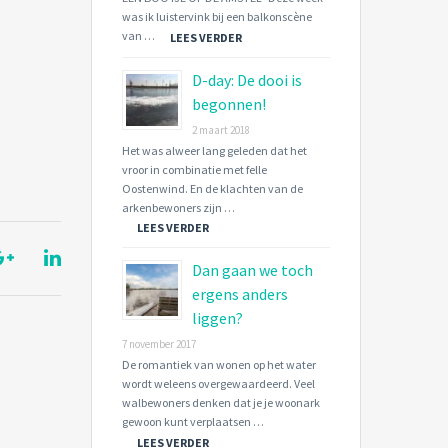
was ik luistervink bij een balkonscène
van …
LEES VERDER
D-day: De dooi is
begonnen!
2 maart 2018
Het was alweer lang geleden dat het
vroor in combinatie met felle
Oostenwind. En de klachten van de
arkenbewoners zijn …
LEES VERDER
Dan gaan we toch
ergens anders
liggen?
7 november 2017
De romantiek van wonen op het water
wordt weleens overgewaardeerd. Veel
walbewoners denken dat je je woonark
gewoon kunt verplaatsen …
LEES VERDER