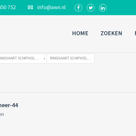
450 752
info@awn.nl
HOME
ZOEKEN
RINGVAART SCHIPHOLDIJK 500-WS TE 1432 CC AALSMEER
RINGVAART SCHIPHOLDIJK 500WS AALSMEER-44
meer-44
en