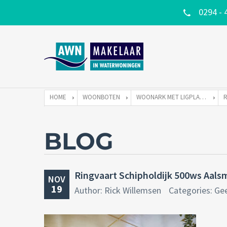
0294 - 
HOME
WOONBOTEN
WOONARK MET LIGPLAATS
BLOG
Ringvaart Schipholdijk 500ws Aals
NOV
19
Author: Rick Willemsen
Categories: Ge