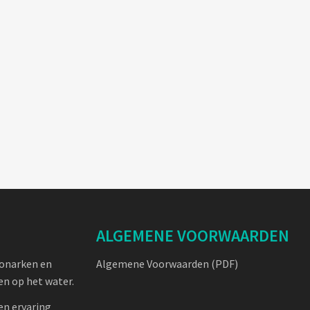
ALGEMENE VOORWAARDEN
oonarken en
Algemene Voorwaarden (PDF)
n op het water.
en ervaring