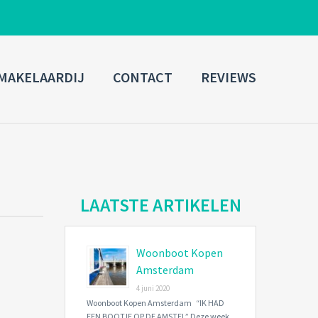
ADMIN LOGIN
MAKELAARDIJ
CONTACT
REVIEWS
Username
Password
Connect with:
LAATSTE ARTIKELEN
Woonboot Kopen
Forgot
SIGN IN
password?
Amsterdam
4 juni 2020
Remember me
Woonboot Kopen Amsterdam “IK HAD
EEN BOOTJE OP DE AMSTEL” Deze week