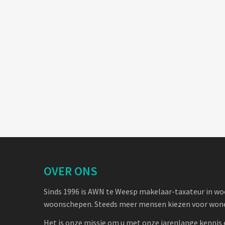
OVER ONS
Sinds 1996 is AWN te Weesp makelaar-taxateur in w
woonschepen. Steeds meer mensen kiezen voor wone
Het is onze missie om u met onze jarenlange kennis 