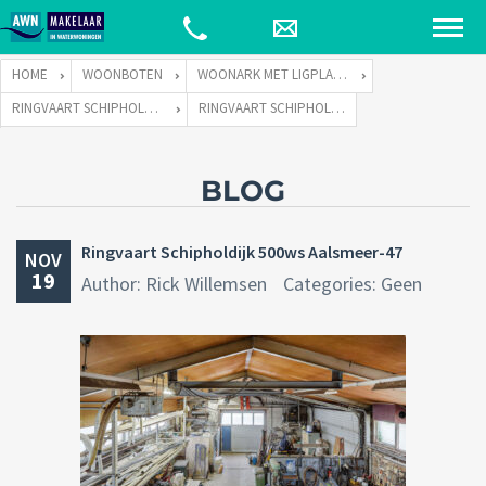
HOME
WOONBOTEN
WOONARK MET LIGPLAATS
RINGVAART SCHIPHOLDIJK 500-WS TE 1432 CC AALSMEER
RINGVAART SCHIPHOLDIJK 500WS AALSMEER-47
BLOG
Ringvaart Schipholdijk 500ws Aalsmeer-47
NOV
19
Author: Rick Willemsen
Categories: Geen