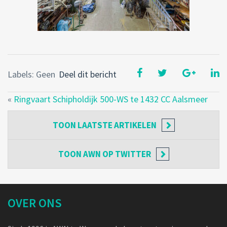
Labels: Geen
Deel dit bericht
«
Ringvaart Schipholdijk 500-WS te 1432 CC Aalsmeer
TOON
LAATSTE ARTIKELEN
TOON
AWN OP TWITTER
OVER ONS