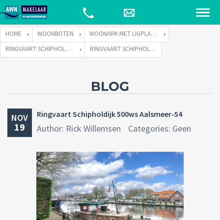
HOME
WOONBOTEN
WOONARK MET LIGPLAATS
RINGVAART SCHIPHOLDIJK 500-WS TE 1432 CC AALSMEER
RINGVAART SCHIPHOLDIJK 500WS AALSMEER-54
BLOG
Ringvaart Schipholdijk 500ws Aalsmeer-54
NOV
19
Author: Rick Willemsen
Categories: Geen