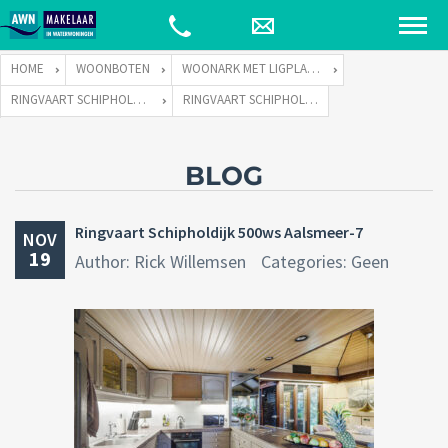
HOME
WOONBOTEN
WOONARK MET LIGPLAATS
RINGVAART SCHIPHOLDIJK 500-WS TE 1432 CC AALSMEER
RINGVAART SCHIPHOLDIJK 500WS AALSMEER-7
BLOG
Ringvaart Schipholdijk 500ws Aalsmeer-7
NOV
19
Author: Rick Willemsen
Categories: Geen