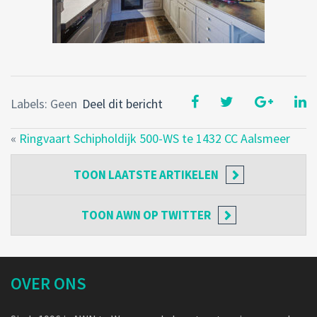
Labels: Geen
Deel dit bericht
«
Ringvaart Schipholdijk 500-WS te 1432 CC Aalsmeer
TOON
LAATSTE ARTIKELEN
TOON
AWN OP TWITTER
OVER ONS