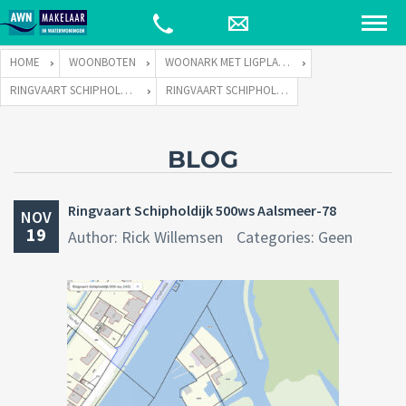
HOME
WOONBOTEN
WOONARK MET LIGPLAATS
RINGVAART SCHIPHOLDIJK 500-WS TE 1432 CC AALSMEER
RINGVAART SCHIPHOLDIJK 500WS AALSMEER-78
BLOG
Ringvaart Schipholdijk 500ws Aalsmeer-78
NOV
19
Author: Rick Willemsen
Categories: Geen