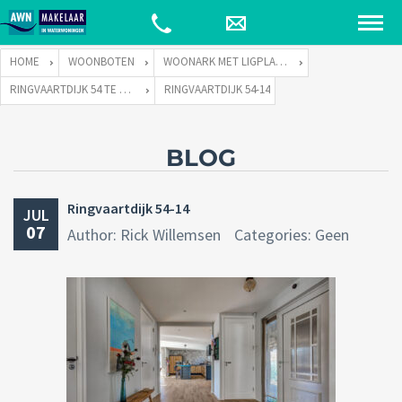
HOME
WOONBOTEN
WOONARK MET LIGPLAATS
RINGVAARTDIJK 54 TE 1066 DE AMSTERDAM
RINGVAARTDIJK 54-14
BLOG
Ringvaartdijk 54-14
JUL
07
Author: Rick Willemsen
Categories: Geen