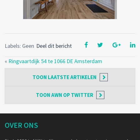
Labels: Geen
Deel dit bericht
«
Ringvaartdijk 54 te 1066 DE Amsterdam
TOON
LAATSTE ARTIKELEN
TOON
AWN OP TWITTER
OVER ONS