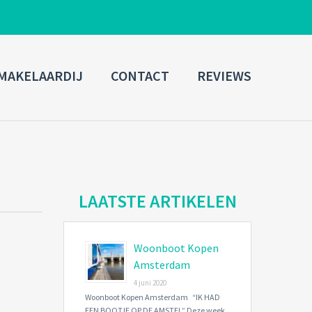
ADMIN LOGIN
MAKELAARDIJ
CONTACT
REVIEWS
Username
Password
Connect with:
LAATSTE ARTIKELEN
Woonboot Kopen
Forgot
SIGN IN
password?
Amsterdam
4 juni 2020
Remember me
Woonboot Kopen Amsterdam “IK HAD
EEN BOOTJE OP DE AMSTEL” Deze week