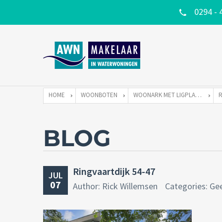
0294 - 
HOME
WOONBOTEN
WOONARK MET LIGPLAATS
BLOG
Ringvaartdijk 54-47
JUL
07
Author: Rick Willemsen
Categories: Ge