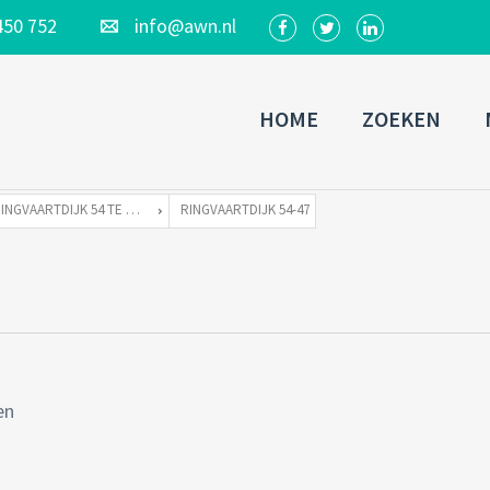
450 752
info@awn.nl
HOME
ZOEKEN
RINGVAARTDIJK 54 TE 1066 DE AMSTERDAM
RINGVAARTDIJK 54-47
en