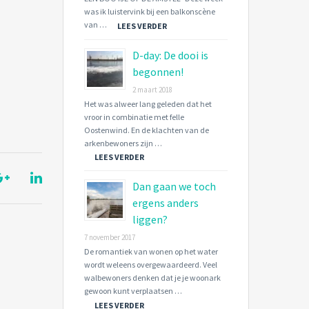
was ik luistervink bij een balkonscène
van …
LEES VERDER
D-day: De dooi is
begonnen!
2 maart 2018
Het was alweer lang geleden dat het
vroor in combinatie met felle
Oostenwind. En de klachten van de
arkenbewoners zijn …
LEES VERDER
Dan gaan we toch
ergens anders
liggen?
7 november 2017
De romantiek van wonen op het water
wordt weleens overgewaardeerd. Veel
walbewoners denken dat je je woonark
gewoon kunt verplaatsen …
LEES VERDER