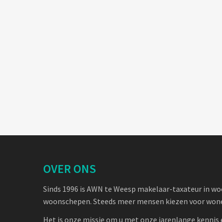
OVER ONS
Sinds 1996 is AWN te Weesp makelaar-taxateur in w
woonschepen. Steeds meer mensen kiezen voor wone
Het is onze missie om u met onze jarenlange kennis 