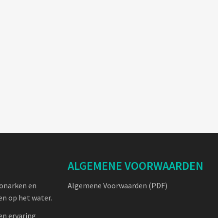
ALGEMENE VOORWAARDEN
oonarken en
Algemene Voorwaarden (PDF)
n op het water.
en ervaring