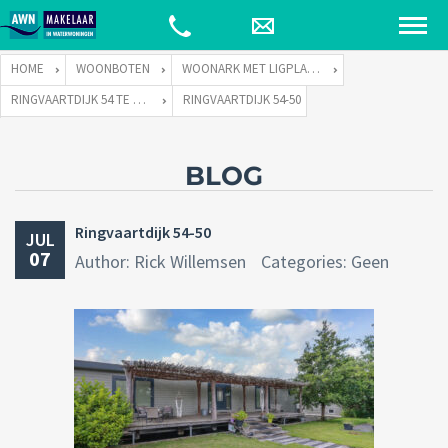
HOME
WOONBOTEN
WOONARK MET LIGPLAATS
RINGVAARTDIJK 54 TE 1066 DE AMSTERDAM
RINGVAARTDIJK 54-50
BLOG
Ringvaartdijk 54-50
JUL
07
Author: Rick Willemsen
Categories: Geen