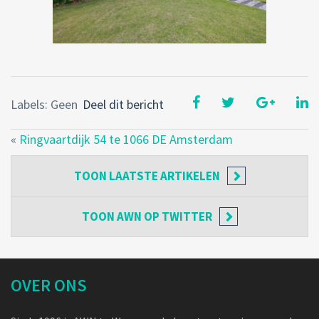
Labels: Geen
Deel dit bericht
«
Ringvaartdijk 54 te 1066 DE Amsterdam
TOON
LAATSTE ARTIKELEN
TOON
AWN OP TWITTER
OVER ONS