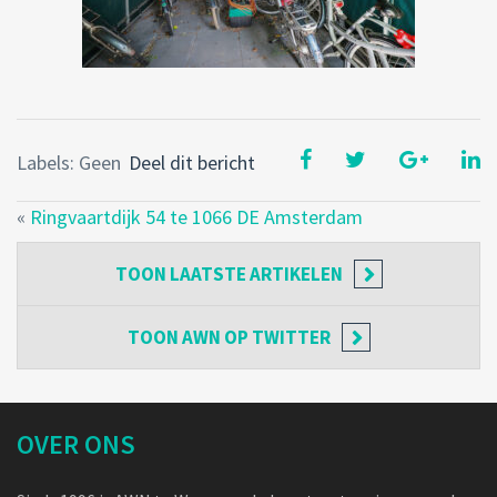
Labels: Geen
Deel dit bericht
«
Ringvaartdijk 54 te 1066 DE Amsterdam
TOON
LAATSTE ARTIKELEN
TOON
AWN OP TWITTER
OVER ONS