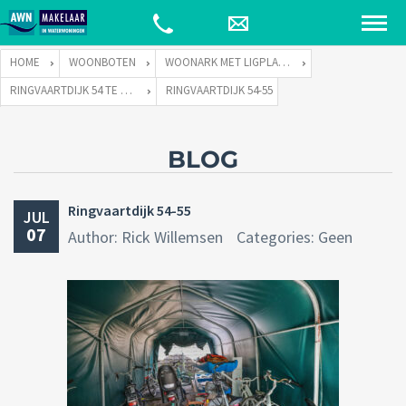
HOME
WOONBOTEN
WOONARK MET LIGPLAATS
RINGVAARTDIJK 54 TE 1066 DE AMSTERDAM
RINGVAARTDIJK 54-55
BLOG
Ringvaartdijk 54-55
JUL
07
Author: Rick Willemsen
Categories: Geen