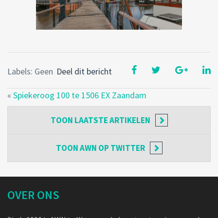
Labels: Geen
Deel dit bericht
«
Spiekeroog 100 te 1506 EX Zaandam
TOON
LAATSTE ARTIKELEN
TOON
AWN OP TWITTER
OVER ONS