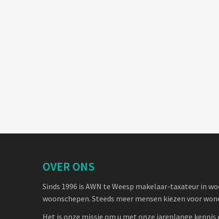
OVER ONS
Sinds 1996 is AWN te Weesp makelaar-taxateur in w
woonschepen. Steeds meer mensen kiezen voor wone
Het is onze missie om u met onze jarenlange kennis 