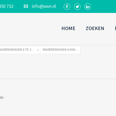
450 752
info@awn.nl
HOME
ZOEKEN
WAARDERHAVEN 6 TE 2031 BM HAARLEM
WAARDERHAVEN 6 HAARLEM-07
en