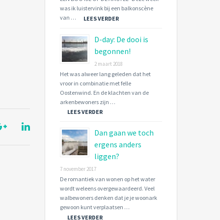
was ik luistervink bij een balkonscène
van …
LEES VERDER
D-day: De dooi is
begonnen!
2 maart 2018
Het was alweer lang geleden dat het
vroor in combinatie met felle
Oostenwind. En de klachten van de
arkenbewoners zijn …
LEES VERDER
Dan gaan we toch
ergens anders
liggen?
7 november 2017
De romantiek van wonen op het water
wordt weleens overgewaardeerd. Veel
walbewoners denken dat je je woonark
gewoon kunt verplaatsen …
LEES VERDER