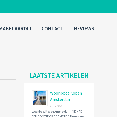
ADMIN LOGIN
MAKELAARDIJ
CONTACT
REVIEWS
Username
Password
Connect with:
LAATSTE ARTIKELEN
Woonboot Kopen
Forgot
SIGN IN
password?
Amsterdam
4 juni 2020
Remember me
Woonboot Kopen Amsterdam “IK HAD
EEN BOOTJE OP DE AMSTEL” Deze week