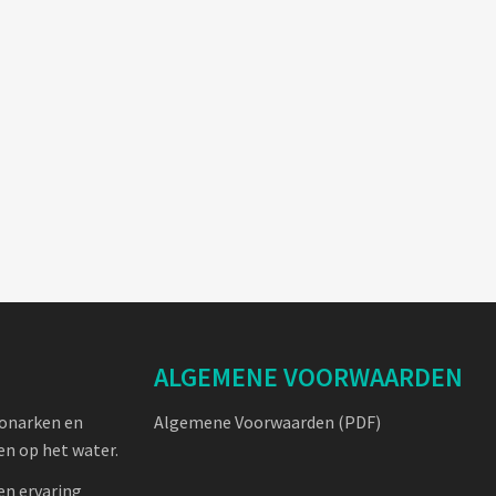
ALGEMENE VOORWAARDEN
oonarken en
Algemene Voorwaarden (PDF)
n op het water.
en ervaring