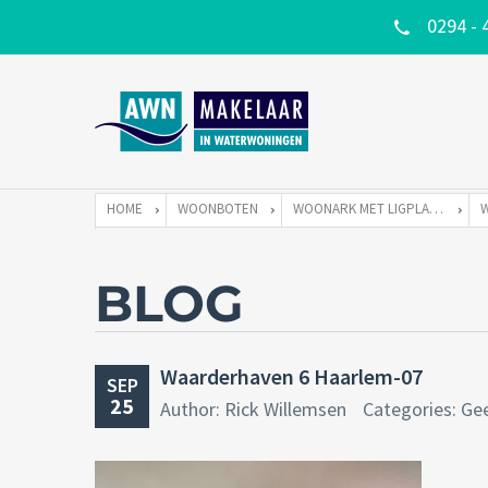
0294 - 
HOME
WOONBOTEN
WOONARK MET LIGPLAATS
BLOG
Waarderhaven 6 Haarlem-07
SEP
25
Author: Rick Willemsen
Categories: Ge