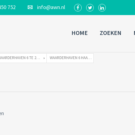
450 752
info@awn.nl
HOME
ZOEKEN
WAARDERHAVEN 6 TE 2031 BM HAARLEM
WAARDERHAVEN 6 HAARLEM-39
en