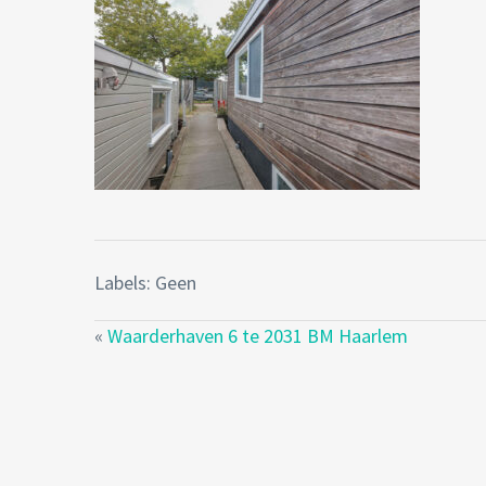
Labels: Geen
«
Waarderhaven 6 te 2031 BM Haarlem