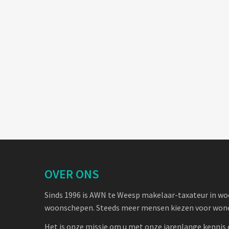
OVER ONS
Sinds 1996 is AWN te Weesp makelaar-taxateur in w
woonschepen. Steeds meer mensen kiezen voor wone
Het is onze missie om u met onze jarenlange kennis 