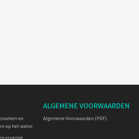
ALGEMENE VOORWAARDEN
oonarken en
Algemene Voorwaarden (PDF)
n op het water.
en ervaring