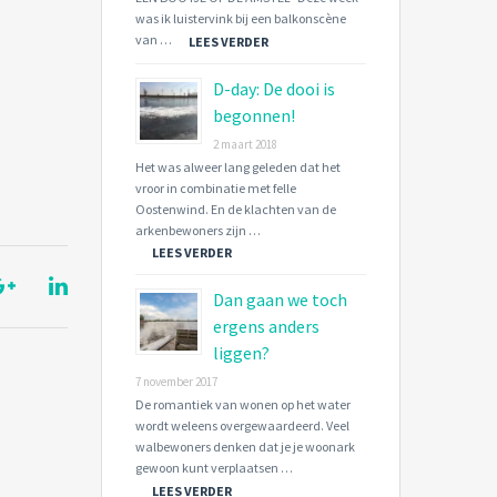
was ik luistervink bij een balkonscène
van …
LEES VERDER
D-day: De dooi is
begonnen!
2 maart 2018
Het was alweer lang geleden dat het
vroor in combinatie met felle
Oostenwind. En de klachten van de
arkenbewoners zijn …
LEES VERDER
Dan gaan we toch
ergens anders
liggen?
7 november 2017
De romantiek van wonen op het water
wordt weleens overgewaardeerd. Veel
walbewoners denken dat je je woonark
gewoon kunt verplaatsen …
LEES VERDER