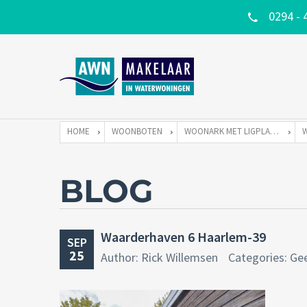
0294 - 
HOME
WOONBOTEN
WOONARK MET LIGPLAATS
BLOG
Waarderhaven 6 Haarlem-39
SEP
25
Author: Rick Willemsen
Categories: Ge