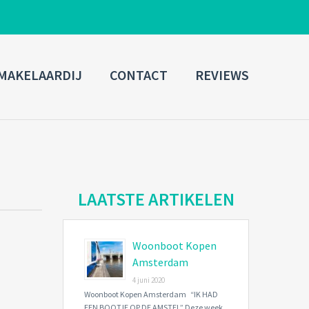
ADMIN LOGIN
MAKELAARDIJ
CONTACT
REVIEWS
Username
Password
Connect with:
LAATSTE ARTIKELEN
Woonboot Kopen
Forgot
SIGN IN
password?
Amsterdam
4 juni 2020
Remember me
Woonboot Kopen Amsterdam “IK HAD
EEN BOOTJE OP DE AMSTEL” Deze week