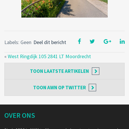
Labels: Geen
Deel dit bericht
«
West Ringdijk 105 2841 LT Moordrecht
TOON
LAATSTE ARTIKELEN
TOON
AWN OP TWITTER
OVER ONS