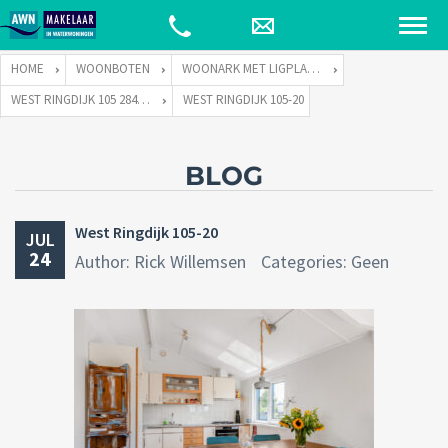
HOME
WOONBOTEN
WOONARK MET LIGPLAATS
WEST RINGDIJK 105 2841 LT MOORDRECHT
WEST RINGDIJK 105-20
BLOG
West Ringdijk 105-20
JUL
24
Author: Rick Willemsen
Categories: Geen