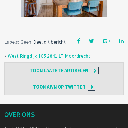
Labels: Geen
Deel dit bericht
«
West Ringdijk 105 2841 LT Moordrecht
TOON
LAATSTE ARTIKELEN
TOON
AWN OP TWITTER
OVER ONS