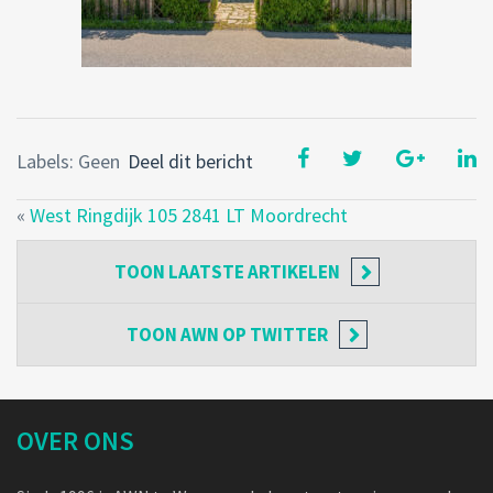
Labels: Geen
Deel dit bericht
«
West Ringdijk 105 2841 LT Moordrecht
TOON
LAATSTE ARTIKELEN
TOON
AWN OP TWITTER
OVER ONS