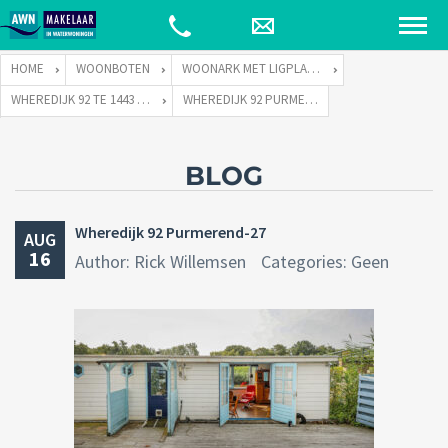
HOME
WOONBOTEN
WOONARK MET LIGPLAATS
WHEREDIJK 92 TE 1443 TD PURMEREND
WHEREDIJK 92 PURMEREND-27
BLOG
Wheredijk 92 Purmerend-27
AUG
16
Author: Rick Willemsen
Categories: Geen