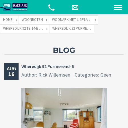
HOME
WOONBOTEN
WOONARK MET LIGPLAATS
WHEREDIJK 92 TE 1443 TD PURMEREND
WHEREDIJK 92 PURMEREND-6
BLOG
Wheredijk 92 Purmerend-6
AUG
16
Author: Rick Willemsen
Categories: Geen