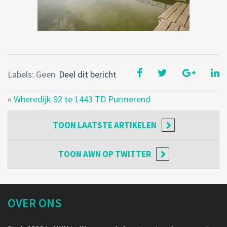
Labels: Geen
Deel dit bericht
«
Wheredijk 92 te 1443 TD Purmerend
TOON
LAATSTE ARTIKELEN
TOON
AWN OP TWITTER
OVER ONS