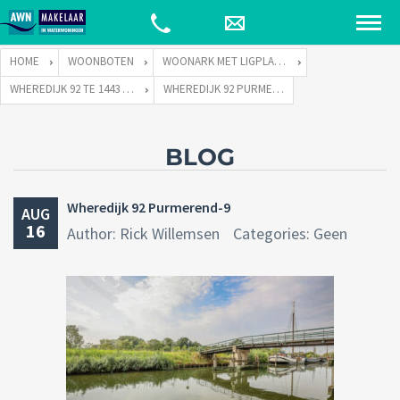
HOME
WOONBOTEN
WOONARK MET LIGPLAATS
WHEREDIJK 92 TE 1443 TD PURMEREND
WHEREDIJK 92 PURMEREND-9
BLOG
Wheredijk 92 Purmerend-9
AUG
16
Author: Rick Willemsen
Categories: Geen