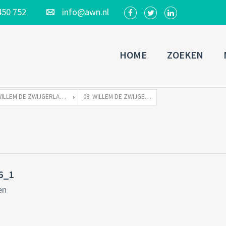
450 752
info@awn.nl
HOME
ZOEKEN
WILLEM DE ZWIJGERLAAN 262 TE 1055 RE AMSTERDAM
08. WILLEM DE ZWIJGERLAAN 262 HUIS 6_1
 6_1
en