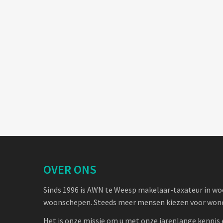
OVER ONS
Sinds 1996 is AWN te Weesp makelaar-taxateur in w
woonschepen. Steeds meer mensen kiezen voor wone
Het is onze missie om u met onze jarenlange kennis 