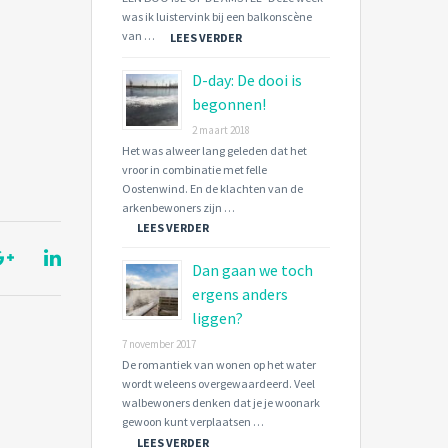
was ik luistervink bij een balkonscène
van …
LEES VERDER
D-day: De dooi is
begonnen!
2 maart 2018
Het was alweer lang geleden dat het
vroor in combinatie met felle
Oostenwind. En de klachten van de
arkenbewoners zijn …
LEES VERDER
Dan gaan we toch
ergens anders
liggen?
7 november 2017
De romantiek van wonen op het water
wordt weleens overgewaardeerd. Veel
walbewoners denken dat je je woonark
gewoon kunt verplaatsen …
LEES VERDER