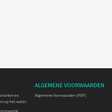
ALGEMENE VOORWAARDEN
oonarken en
Algemene Voorwaarden (PDF)
n op het water.
en ervaring