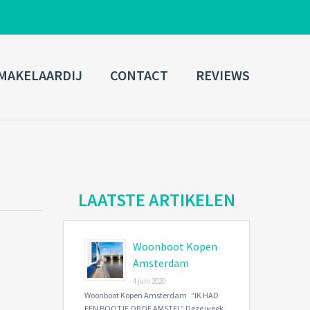
ADMIN LOGIN
MAKELAARDIJ
CONTACT
REVIEWS
Username
Password
Connect with:
LAATSTE ARTIKELEN
Woonboot Kopen
Forgot
SIGN IN
password?
Amsterdam
4 juni 2020
Remember me
Woonboot Kopen Amsterdam “IK HAD
EEN BOOTJE OP DE AMSTEL” Deze week