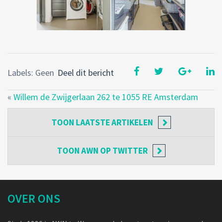
Labels: Geen
Deel dit bericht
«
Willem de Zwijgerlaan 262 te 1055 RE Amsterdam
TOON
LAATSTE ARTIKELEN
TOON
AWN OP TWITTER
OVER ONS