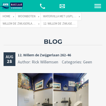
HOME
WOONBOTEN
WATERVILLA MET LIGPLAATS
WILLEM DE ZWIJGERLAAN 262 TE 1055 RE AMSTERDAM
12. WILLEM DE ZWIJGERLAAN 262-46
BLOG
12. Willem de Zwijgerlaan 262-46
AUG
28
Author: Rick Willemsen
Categories: Geen