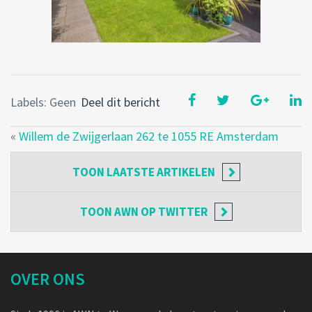
Labels: Geen
Deel dit bericht
«
Willem de Zwijgerlaan 262 te 1055 RE Amsterdam
TOON
LAATSTE ARTIKELEN
TOON
AWN OP TWITTER
OVER ONS