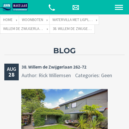
HOME
WOONBOTEN
WATERVILLA MET LIGPLAATS
WILLEM DE ZWIJGERLAAN 262 TE 1055 RE AMSTERDAM
38. WILLEM DE ZWIJGERLAAN 262-72
BLOG
38. Willem de Zwijgerlaan 262-72
AUG
28
Author: Rick Willemsen
Categories: Geen