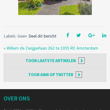
Labels: Geen
Deel dit bericht
«
Willem de Zwijgerlaan 262 te 1055 RE Amsterdam
TOON
LAATSTE ARTIKELEN
TOON
AWN OP TWITTER
OVER ONS