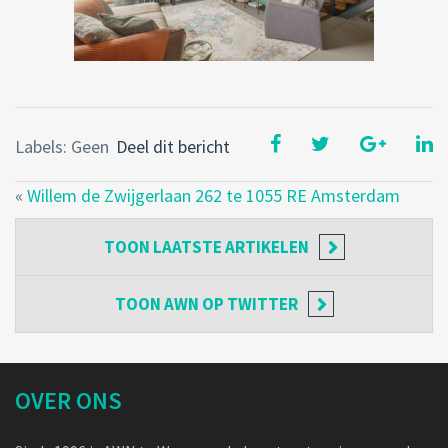
Labels: Geen
Deel dit bericht
«
Willem de Zwijgerlaan 262 te 1055 RE Amsterdam
TOON
LAATSTE ARTIKELEN
TOON
AWN OP TWITTER
OVER ONS