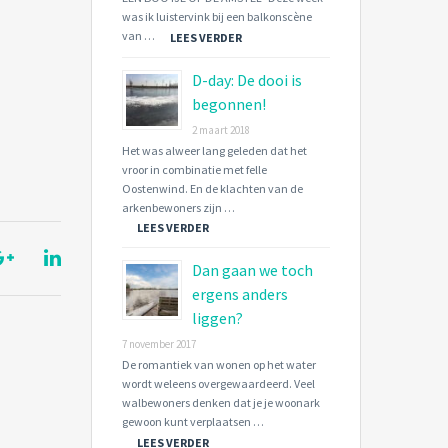
was ik luistervink bij een balkonscène
van …
LEES VERDER
D-day: De dooi is
begonnen!
2 maart 2018
Het was alweer lang geleden dat het
vroor in combinatie met felle
Oostenwind. En de klachten van de
arkenbewoners zijn …
LEES VERDER
Dan gaan we toch
ergens anders
liggen?
7 november 2017
De romantiek van wonen op het water
wordt weleens overgewaardeerd. Veel
walbewoners denken dat je je woonark
gewoon kunt verplaatsen …
LEES VERDER