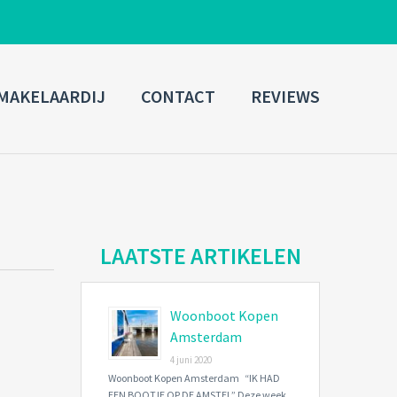
ADMIN LOGIN
MAKELAARDIJ
CONTACT
REVIEWS
Username
Password
Connect with:
LAATSTE ARTIKELEN
Woonboot Kopen
Forgot
SIGN IN
password?
Amsterdam
4 juni 2020
Remember me
Woonboot Kopen Amsterdam “IK HAD
EEN BOOTJE OP DE AMSTEL” Deze week