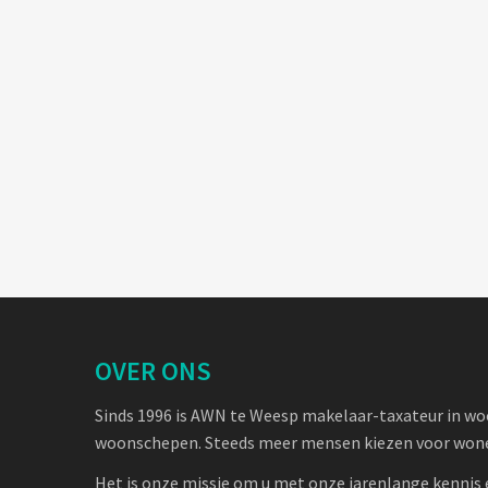
OVER ONS
Sinds 1996 is AWN te Weesp makelaar-taxateur in w
woonschepen. Steeds meer mensen kiezen voor wone
Het is onze missie om u met onze jarenlange kennis 