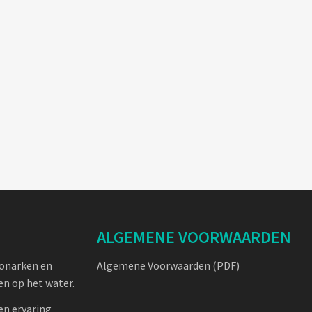
ALGEMENE VOORWAARDEN
oonarken en
Algemene Voorwaarden (PDF)
n op het water.
en ervaring