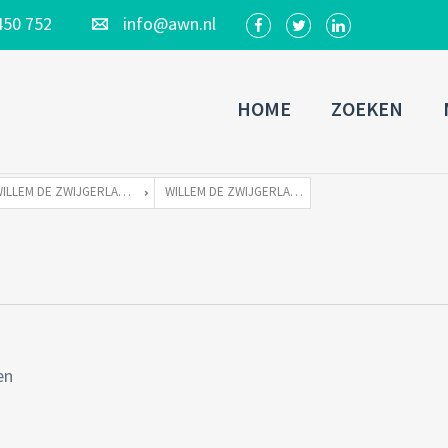
450 752
info@awn.nl
HOME
ZOEKEN
WILLEM DE ZWIJGERLAAN 262 TE 1055 RE AMSTERDAM
WILLEM DE ZWIJGERLAAN 262-13
en