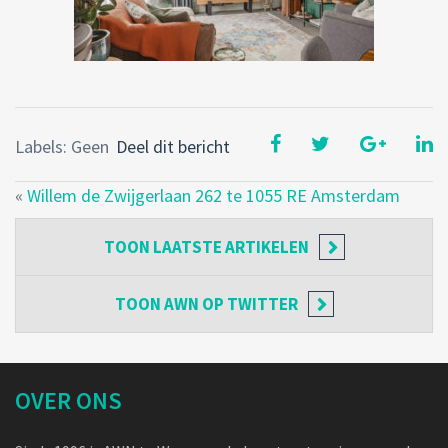
Labels: Geen
Deel dit bericht
«
Willem de Zwijgerlaan 262 te 1055 RE Amsterdam
TOON
LAATSTE ARTIKELEN
TOON
AWN OP TWITTER
OVER ONS