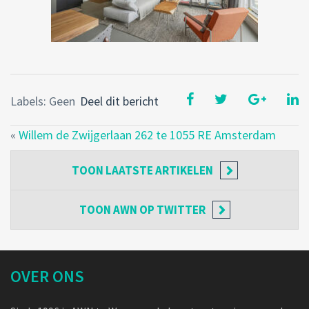
Labels: Geen
Deel dit bericht
«
Willem de Zwijgerlaan 262 te 1055 RE Amsterdam
TOON
LAATSTE ARTIKELEN
TOON
AWN OP TWITTER
OVER ONS