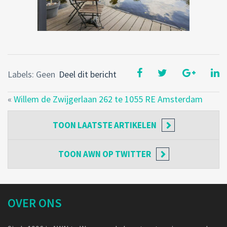
Labels: Geen
Deel dit bericht
«
Willem de Zwijgerlaan 262 te 1055 RE Amsterdam
TOON
LAATSTE ARTIKELEN
TOON
AWN OP TWITTER
OVER ONS