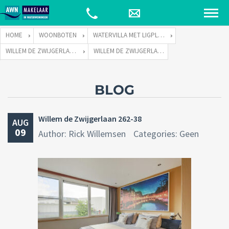
HOME
WOONBOTEN
WATERVILLA MET LIGPLAATS
WILLEM DE ZWIJGERLAAN 262 TE 1055 RE AMSTERDAM
WILLEM DE ZWIJGERLAAN 262-38
BLOG
Willem de Zwijgerlaan 262-38
AUG
09
Author: Rick Willemsen
Categories: Geen