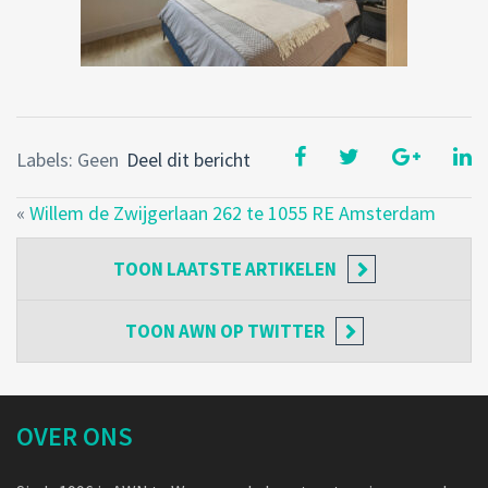
Labels: Geen
Deel dit bericht
«
Willem de Zwijgerlaan 262 te 1055 RE Amsterdam
TOON
LAATSTE ARTIKELEN
TOON
AWN OP TWITTER
OVER ONS