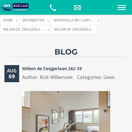
HOME
WOONBOTEN
WATERVILLA MET LIGPLAATS
WILLEM DE ZWIJGERLAAN 262 TE 1055 RE AMSTERDAM
WILLEM DE ZWIJGERLAAN 262-39
BLOG
Willem de Zwijgerlaan 262-39
AUG
09
Author: Rick Willemsen
Categories: Geen