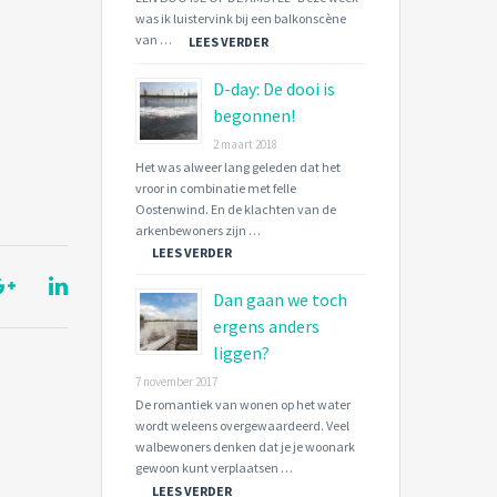
was ik luistervink bij een balkonscène
van …
LEES VERDER
D-day: De dooi is
begonnen!
2 maart 2018
Het was alweer lang geleden dat het
vroor in combinatie met felle
Oostenwind. En de klachten van de
arkenbewoners zijn …
LEES VERDER
Dan gaan we toch
ergens anders
liggen?
7 november 2017
De romantiek van wonen op het water
wordt weleens overgewaardeerd. Veel
walbewoners denken dat je je woonark
gewoon kunt verplaatsen …
LEES VERDER