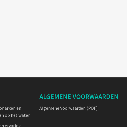
ALGEMENE VOORWAARDEN
oonarken en
Algemene Voorwaarden (PDF)
n op het water.
en ervaring