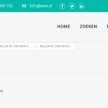
450 752
info@awn.nl
HOME
ZOEKEN
WILLEM DE ZWIJGERLAAN 262 TE 1055 RE AMSTERDAM
WILLEM DE ZWIJGERLAAN 262-40
en