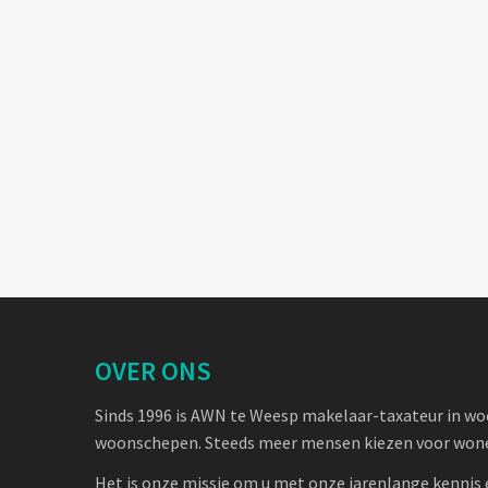
OVER ONS
Sinds 1996 is AWN te Weesp makelaar-taxateur in w
woonschepen. Steeds meer mensen kiezen voor wone
Het is onze missie om u met onze jarenlange kennis 