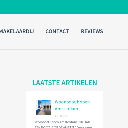
ADMIN LOGIN
MAKELAARDIJ
CONTACT
REVIEWS
Username
Password
Connect with:
LAATSTE ARTIKELEN
Woonboot Kopen
Forgot
SIGN IN
password?
Amsterdam
4 juni 2020
Remember me
Woonboot Kopen Amsterdam “IK HAD
EEN BOOTJE OP DE AMSTEL” Deze week