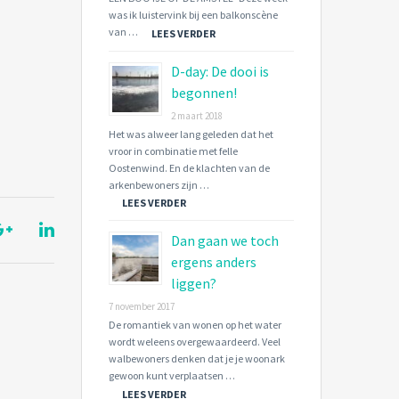
was ik luistervink bij een balkonscène
van …
LEES VERDER
D-day: De dooi is
begonnen!
2 maart 2018
Het was alweer lang geleden dat het
vroor in combinatie met felle
Oostenwind. En de klachten van de
arkenbewoners zijn …
LEES VERDER
Dan gaan we toch
ergens anders
liggen?
7 november 2017
De romantiek van wonen op het water
wordt weleens overgewaardeerd. Veel
walbewoners denken dat je je woonark
gewoon kunt verplaatsen …
LEES VERDER