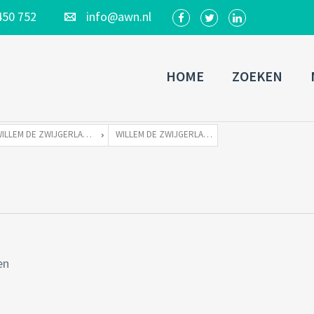
450 752
info@awn.nl
HOME
ZOEKEN
WILLEM DE ZWIJGERLAAN 262 TE 1055 RE AMSTERDAM
WILLEM DE ZWIJGERLAAN 262-51
en