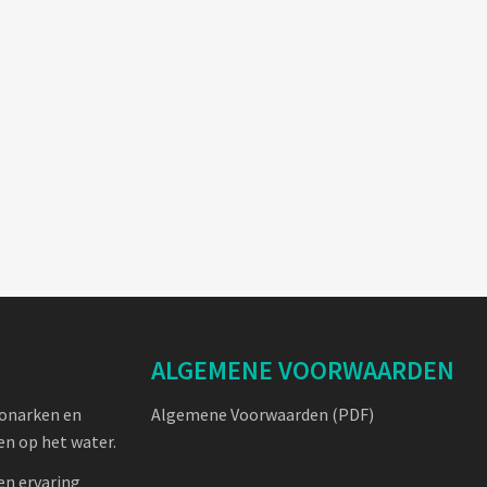
ALGEMENE VOORWAARDEN
oonarken en
Algemene Voorwaarden (PDF)
n op het water.
en ervaring