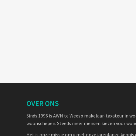
OVER ONS
Sinds 1996 is AWN te Weesp makelaar-taxateur in w
woonschepen. Steeds meer mensen kiezen voor wone
Het is onze missie om u met onze jarenlange kennis 