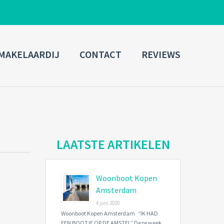
ADMIN LOGIN
MAKELAARDIJ
CONTACT
REVIEWS
Username
Password
Connect with:
LAATSTE ARTIKELEN
Woonboot Kopen
Forgot
SIGN IN
password?
Amsterdam
4 juni 2020
Remember me
Woonboot Kopen Amsterdam “IK HAD
EEN BOOTJE OP DE AMSTEL” Deze week