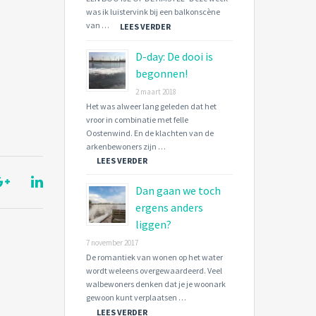
was ik luistervink bij een balkonscène
van …
LEES VERDER
D-day: De dooi is
begonnen!
2 maart 2018
Het was alweer lang geleden dat het
vroor in combinatie met felle
Oostenwind. En de klachten van de
arkenbewoners zijn …
LEES VERDER
Dan gaan we toch
ergens anders
liggen?
7 november 2017
De romantiek van wonen op het water
wordt weleens overgewaardeerd. Veel
walbewoners denken dat je je woonark
gewoon kunt verplaatsen …
LEES VERDER