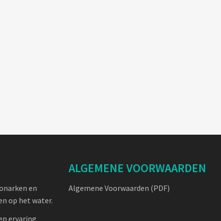
ALGEMENE VOORWAARDEN
oonarken en
Algemene Voorwaarden (PDF)
n op het water.
en ervaring