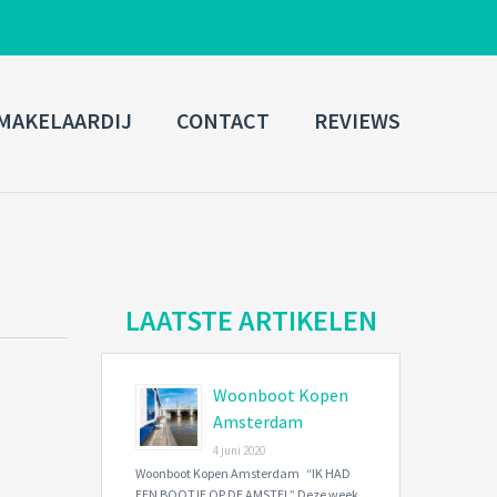
ADMIN LOGIN
MAKELAARDIJ
CONTACT
REVIEWS
Username
Password
Connect with:
LAATSTE ARTIKELEN
Woonboot Kopen
Forgot
SIGN IN
password?
Amsterdam
4 juni 2020
Remember me
Woonboot Kopen Amsterdam “IK HAD
EEN BOOTJE OP DE AMSTEL” Deze week