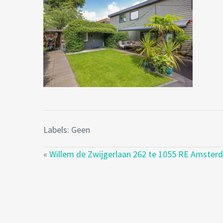
Labels: Geen
«
Willem de Zwijgerlaan 262 te 1055 RE Amster