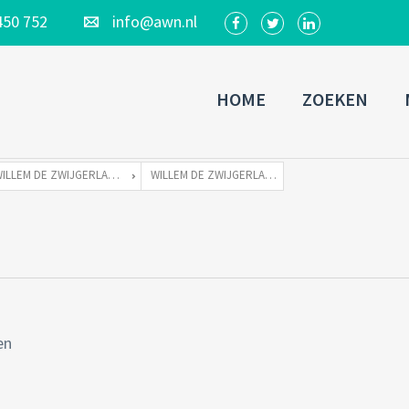
450 752
info@awn.nl
HOME
ZOEKEN
WILLEM DE ZWIJGERLAAN 262 TE 1055 RE AMSTERDAM
WILLEM DE ZWIJGERLAAN 262-72
en