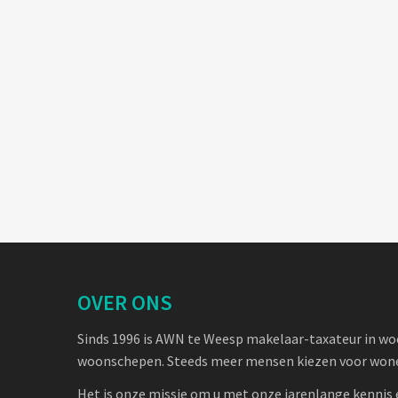
OVER ONS
Sinds 1996 is AWN te Weesp makelaar-taxateur in w
woonschepen. Steeds meer mensen kiezen voor wone
Het is onze missie om u met onze jarenlange kennis 