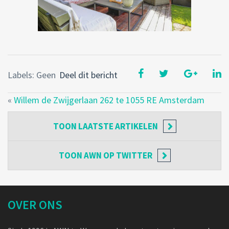
Labels: Geen
Deel dit bericht
«
Willem de Zwijgerlaan 262 te 1055 RE Amsterdam
TOON
LAATSTE ARTIKELEN
TOON
AWN OP TWITTER
OVER ONS