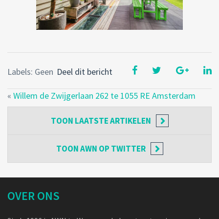
Labels: Geen
Deel dit bericht
«
Willem de Zwijgerlaan 262 te 1055 RE Amsterdam
TOON
LAATSTE ARTIKELEN
TOON
AWN OP TWITTER
OVER ONS