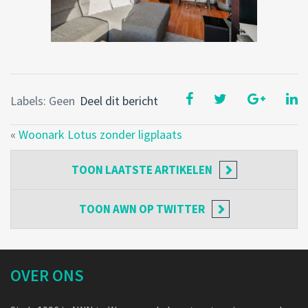
Labels: Geen
Deel dit bericht
«
Woonark Lotus zonder ligplaats
TOON
LAATSTE ARTIKELEN
TOON
AWN OP TWITTER
OVER ONS