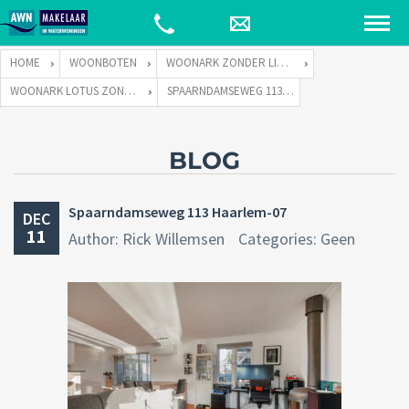
HOME
WOONBOTEN
WOONARK ZONDER LIGPLAATS
WOONARK LOTUS ZONDER LIGPLAATS
SPAARNDAMSEWEG 113 HAARLEM-07
BLOG
Spaarndamseweg 113 Haarlem-07
DEC
11
Author: Rick Willemsen
Categories: Geen