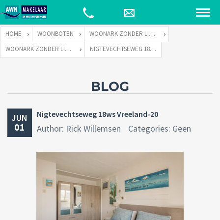
HOME
WOONBOTEN
WOONARK ZONDER LIGPLAATS
WOONARK ZONDER LIGPLAATS 12.20 X 4.60
NIGTEVECHTSEWEG 18WS VREELAND-20
BLOG
Nigtevechtseweg 18ws Vreeland-20
JUN
01
Author: Rick Willemsen
Categories: Geen