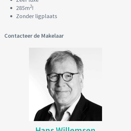
2
285m
!
Zonder ligplaats
Contacteer de Makelaar
Hans Willemsen