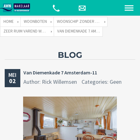
HOME
WOONBOTEN
WOONSCHIP ZONDER LIGPLAATS
ZEER RUIM VAREND WOONSCHIP ZONDER LIGPLAATS
VAN DIEMENKADE 7 AMSTERDAM-11
BLOG
Van Diemenkade 7 Amsterdam-11
MEI
02
Author: Rick Willemsen
Categories: Geen