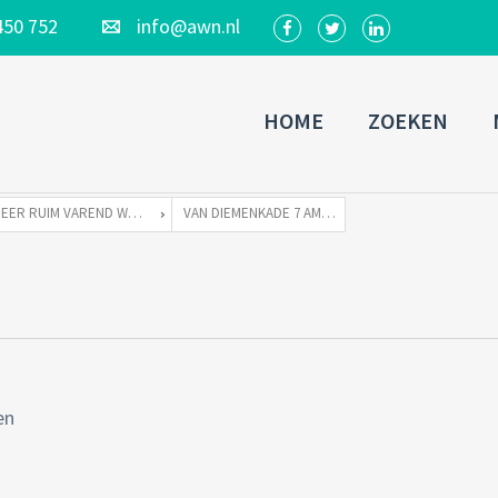
450 752
info@awn.nl
HOME
ZOEKEN
ZEER RUIM VAREND WOONSCHIP ZONDER LIGPLAATS
VAN DIEMENKADE 7 AMSTERDAM-13
en