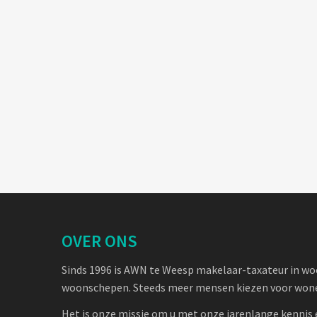
OVER ONS
Sinds 1996 is AWN te Weesp makelaar-taxateur in w
woonschepen. Steeds meer mensen kiezen voor wone
Het is onze missie om u met onze jarenlange kennis 