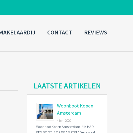
ADMIN LOGIN
MAKELAARDIJ
CONTACT
REVIEWS
Username
Password
Connect with:
LAATSTE ARTIKELEN
Woonboot Kopen
Forgot
SIGN IN
password?
Amsterdam
4 juni 2020
Remember me
Woonboot Kopen Amsterdam “IK HAD
EEN BOOTJE OP DE AMSTEL” Deze week