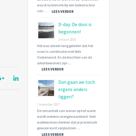
was ik luistervink bij een balkonscène
van …
LEES VERDER
D-day: De dooi is
begonnen!
2 maart 2018
Het was alweer lang geleden dat het
vroor in combinatie met felle
Oostenwind. En de klachten van de
arkenbewoners zijn …
LEES VERDER
Dan gaan we toch
ergens anders
liggen?
7 november 2017
De romantiek van wonen op het water
wordt weleens overgewaardeerd. Veel
walbewoners denken dat je je woonark
gewoon kunt verplaatsen …
LEES VERDER