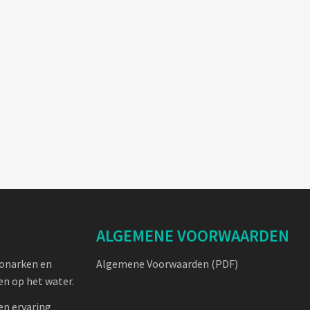
ALGEMENE VOORWAARDEN
oonarken en
Algemene Voorwaarden (PDF)
n op het water.
en ervaring