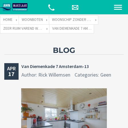
HOME
WOONBOTEN
WOONSCHIP ZONDER LIGPLAATS
ZEER RUIM VAREND WOONSCHIP ZONDER LIGPLAATS
VAN DIEMENKADE 7 AMSTERDAM-13
BLOG
Van Diemenkade 7 Amsterdam-13
APR
17
Author: Rick Willemsen
Categories: Geen