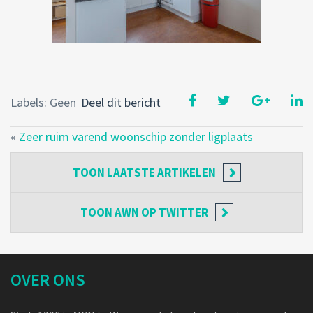
Labels: Geen
Deel dit bericht
«
Zeer ruim varend woonschip zonder ligplaats
TOON
LAATSTE ARTIKELEN
TOON
AWN OP TWITTER
OVER ONS