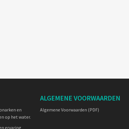
ALGEMENE VOORWAARDEN
oonarken en
Algemene Voorwaarden (PDF)
n op het water.
en ervaring