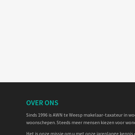
OVER ONS
Sinds 1996 is AWN te Weesp makelaar-taxateur in w
woonschepen. Steeds meer mensen kiezen voor wone
Het is onze missie om u met onze jarenlange kennis 