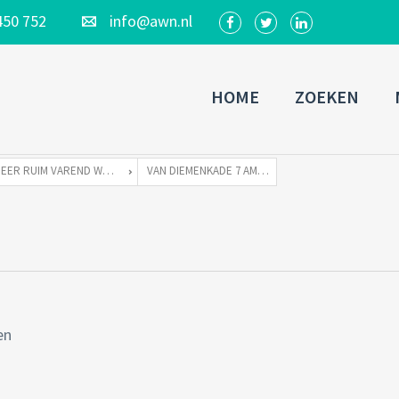
450 752
info@awn.nl
HOME
ZOEKEN
ZEER RUIM VAREND WOONSCHIP ZONDER LIGPLAATS
VAN DIEMENKADE 7 AMSTERDAM-22
en