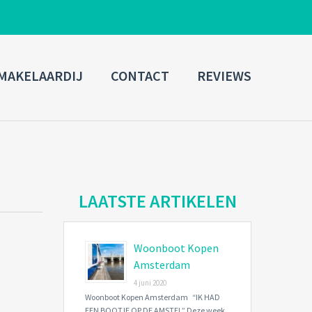
ADMIN LOGIN
MAKELAARDIJ
CONTACT
REVIEWS
Username
Password
Connect with:
LAATSTE ARTIKELEN
Woonboot Kopen
Forgot
SIGN IN
password?
Amsterdam
4 juni 2020
Remember me
Woonboot Kopen Amsterdam “IK HAD
EEN BOOTJE OP DE AMSTEL” Deze week