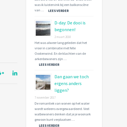
was ik luistervink bij een balkonscène
van …
LEES VERDER
D-day: De dooi is
begonnen!
2 maart 2018
Het was alweer lang geleden dat het
vroor in combinatie met felle
Oostenwind. En de klachten van de
arkenbewoners zijn …
LEES VERDER
Dan gaan we toch
ergens anders
liggen?
7 november 2017
De romantiek van wonen op het water
wordt weleens overgewaardeerd. Veel
walbewoners denken dat je je woonark
gewoon kunt verplaatsen …
LEES VERDER