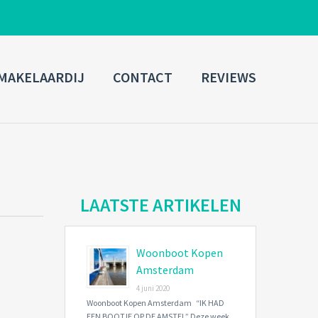
ADMIN LOGIN
MAKELAARDIJ
CONTACT
REVIEWS
Username
Password
Connect with:
LAATSTE ARTIKELEN
Woonboot Kopen
Forgot
SIGN IN
password?
Amsterdam
4 juni 2020
Remember me
Woonboot Kopen Amsterdam “IK HAD
EEN BOOTJE OP DE AMSTEL” Deze week