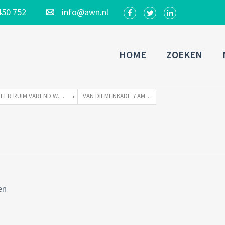
450 752
info@awn.nl
HOME
ZOEKEN
ZEER RUIM VAREND WOONSCHIP ZONDER LIGPLAATS
VAN DIEMENKADE 7 AMSTERDAM-23
en