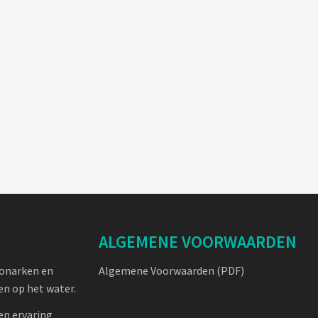
ALGEMENE VOORWAARDEN
oonarken en
Algemene Voorwaarden (PDF)
n op het water.
en ervaring