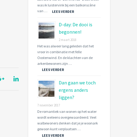
was ik luistervink bij een balkonscène
van …
LEES VERDER
D-day: De dooi is
begonnen!
2 maart 2018
Het was alweer lang geleden dat het
vroor in combinatie met felle
Oostenwind. En de klachten van de
arkenbewoners zijn …
LEES VERDER
Dan gaan we toch
ergens anders
liggen?
7 november 2017
De romantiek van wonen op het water
wordt weleens overgewaardeerd. Veel
walbewoners denken dat je je woonark
gewoon kunt verplaatsen …
LEES VERDER