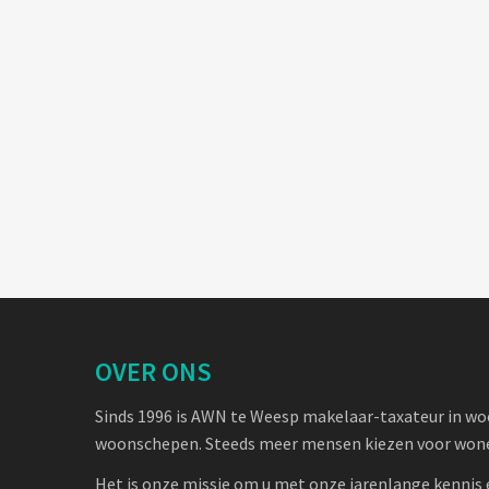
OVER ONS
Sinds 1996 is AWN te Weesp makelaar-taxateur in w
woonschepen. Steeds meer mensen kiezen voor wone
Het is onze missie om u met onze jarenlange kennis 