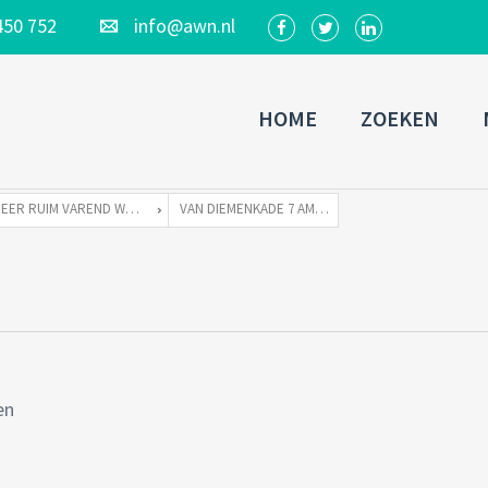
450 752
info@awn.nl
HOME
ZOEKEN
ZEER RUIM VAREND WOONSCHIP ZONDER LIGPLAATS
VAN DIEMENKADE 7 AMSTERDAM-28
en