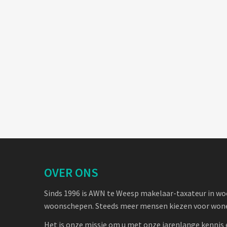
OVER ONS
Sinds 1996 is AWN te Weesp makelaar-taxateur in w
woonschepen. Steeds meer mensen kiezen voor wone
Het is onze missie om u met onze jarenlange kennis 