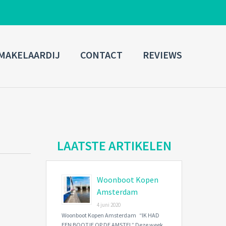
ADMIN LOGIN
MAKELAARDIJ
CONTACT
REVIEWS
Username
Password
Connect with:
LAATSTE ARTIKELEN
Woonboot Kopen
Forgot
SIGN IN
password?
Amsterdam
4 juni 2020
Remember me
Woonboot Kopen Amsterdam “IK HAD
EEN BOOTJE OP DE AMSTEL” Deze week