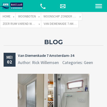
HOME
WOONBOTEN
WOONSCHIP ZONDER LIGPLAATS
ZEER RUIM VAREND WOONSCHIP ZONDER LIGPLAATS
VAN DIEMENKADE 7 AMSTERDAM-34
BLOG
Van Diemenkade 7 Amsterdam-34
MEI
02
Author: Rick Willemsen
Categories: Geen