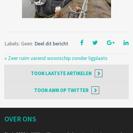
Labels: Geen
Deel dit bericht
«
Zeer ruim varend woonschip zonder ligplaats
TOON
LAATSTE ARTIKELEN
TOON
AWN OP TWITTER
OVER ONS