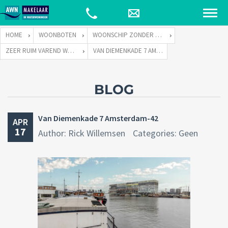
HOME
WOONBOTEN
WOONSCHIP ZONDER LIGPLAATS
ZEER RUIM VAREND WOONSCHIP ZONDER LIGPLAATS
VAN DIEMENKADE 7 AMSTERDAM-42
BLOG
Van Diemenkade 7 Amsterdam-42
APR
17
Author: Rick Willemsen
Categories: Geen