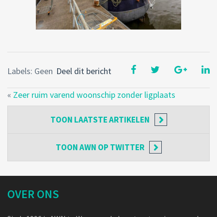
Labels: Geen
Deel dit bericht
«
Zeer ruim varend woonschip zonder ligplaats
TOON
LAATSTE ARTIKELEN
TOON
AWN OP TWITTER
OVER ONS